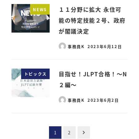
１１分野に拡大 永住可
NEWS
能の特定技能２号、政府
が閣議決定
事務員K
2023年6月12日
目指せ！JLPT合格！～N
トピックス
２編～
事務員K
2023年6月2日
投
1
2