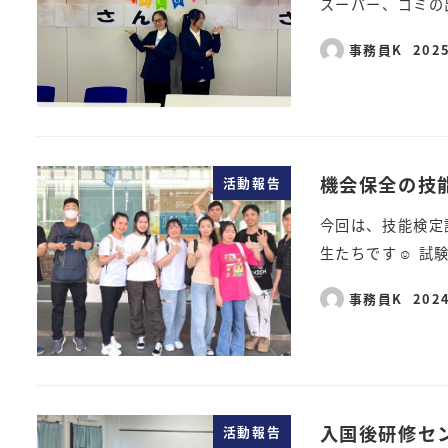
スーパー、ゴミの
事務員K
202
機会保全の技
活動報告
今回は、技能検定
生たちです☺ 試
事務員K
202
入国後研修セ
活動報告