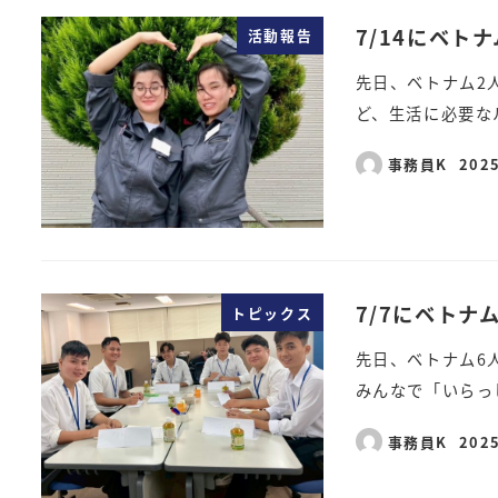
7/14にベト
活動報告
先日、ベトナム2
ど、生活に必要な
事務員K
202
7/7にベトナ
トピックス
先日、ベトナム6
みんなで「いらっ
事務員K
202