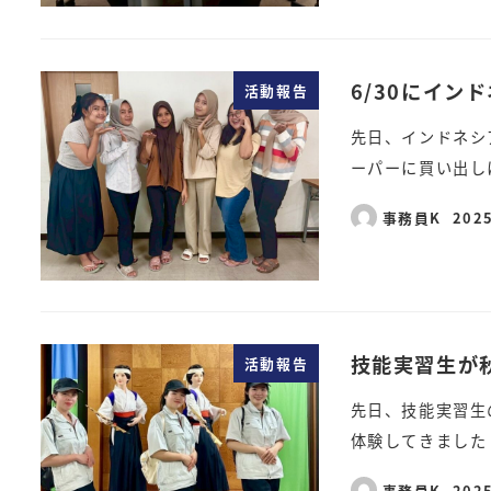
6/30にイン
活動報告
先日、インドネシ
ーパーに買い出し
事務員K
202
技能実習生が
活動報告
先日、技能実習生
体験してきました
事務員K
202