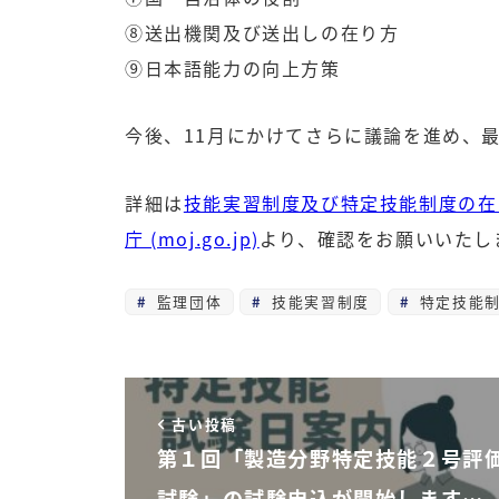
⑧送出機関及び送出しの在り方
⑨日本語能力の向上方策
今後、11月にかけてさらに議論を進め、
詳細は
技能実習制度及び特定技能制度の在
庁 (moj.go.jp)
より、確認をお願いいたし
監理団体
技能実習制度
特定技能
古い投稿
第１回「製造分野特定技能２号評
試験」の試験申込が開始します…