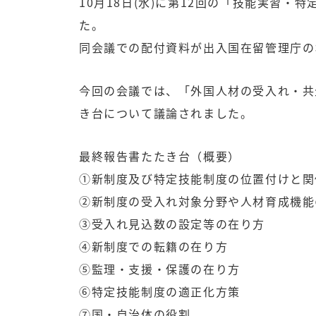
10月18日(水)に第12回の「技能実習
た。
同会議での配付資料が出入国在留管理庁の
今回の会議では、「外国人材の受入れ・共
き台について議論されました。
最終報告書たたき台（概要）
①新制度及び特定技能制度の位置付けと関
②新制度の受入れ対象分野や人材育成機能
③受入れ見込数の設定等の在り方
④新制度での転籍の在り方
⑤監理・支援・保護の在り方
⑥特定技能制度の適正化方策
⑦国・自治体の役割