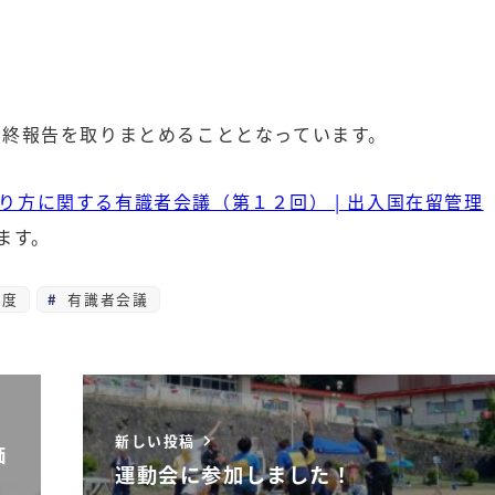
最終報告を取りまとめることとなっています。
り方に関する有識者会議（第１２回） | 出入国在留管理
ます。
制度
有識者会議
新しい投稿
価
運動会に参加しました！